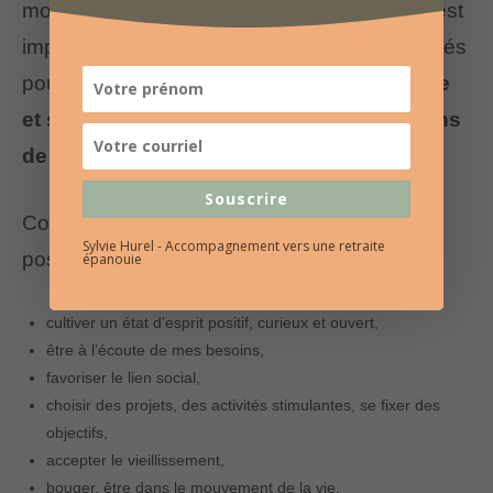
morale, le stress, l’anxiété, les douleurs… Il est
important d’observer, de nommer ces difficultés
pour, dans un deuxième temps,
s’en extraire
et se tourner vers la recherche de solutions
de mieux-être.
Souscrire
Comment au contraire regagner en énergie
Sylvie Hurel - Accompagnement vers une retraite
positive ?
épanouie
cultiver un état d’esprit positif, curieux et ouvert,
être à l’écoute de mes besoins,
favoriser le lien social,
choisir des projets, des activités stimulantes, se fixer des
objectifs,
accepter le vieillissement,
bouger, être dans le mouvement de la vie,