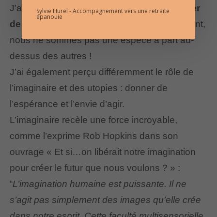
J’ai mis des mots sur le défi qui est de
passer
Sylvie Hurel - Accompagnement vers une retraite
épanouie
de l’égo à l’éco
: nous sommes dans le vivant,
nous ne sommes pas une espèce à part au-
dessus des autres !
J’ai également perçu différemment le rôle de
l’imaginaire et des utopies : donner de
l’espérance et l’envie d’agir.
L’imaginaire recèle une force incroyable,
comme l’exprime Rob Hopkins dans son
ouvrage « Et si…on libérait notre imagination
pour créer le futur que nous voulons ? » :
“
L’imagination humaine est puissante. Il ne
s’agit pas simplement des images qu’elle crée
dans notre esprit. Cette faculté multisensorielle,