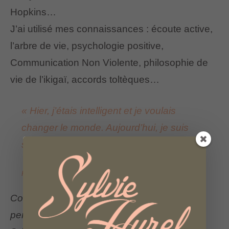
Hopkins…
J’ai utilisé mes connaissances : écoute active,
l’arbre de vie, psychologie positive,
Communication Non Violente, philosophie de
vie de l’ikigaï, accords toltèques…
« Hier, j’étais intelligent et je voulais
changer le monde. Aujourd’hui, je suis
sage et je me change moi-même. »
Rumi
Comment ce cycle a-t-il changé mes
perceptions et sur quel(s) sujet(e)s ?