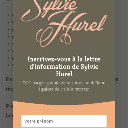
changement positif
recherche de solutions
petits pas
projection vers le possible
évolution positive
engagement
Inscrivez-vous à la lettre
projets
d'information de Sylvie
envies
Hurel
En quoi est-ce utile de prendre des bonnes
Téléchargez gratuitement votre ebook "Mon
résolutions ?
équilibre de vie à la retraite"
Prendre des bonnes résolutions peut être
bénéfique car cela peut :