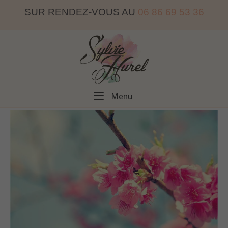
Skip
SUR RENDEZ-VOUS AU
06 86 69 53 36
to
content
Home
Menu
Menu