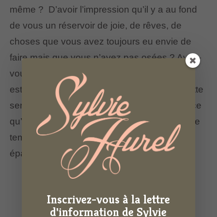
même ? D’avoir l’impression qu’il y a au fond
de vous un réservoir de joie, de rêves, de
choses que vous avez toujours eu envie de
faire mais que vous n’avez pas osées ? Avez-
vous le sentiment désagréable que votre vie
est guidée par le devoir, les obligations ? Cette
sensation d’avoir toujours un truc à faire parce
qu’il FAUT le faire et qui ne vous laisse plus le
temps de vivre des expériences de vie
épanouissantes ?
Inscrivez-vous à la lettre
d'information de Sylvie