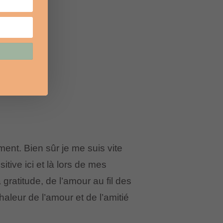
ent. Bien sûr je me suis vite
ive ici et là lors de mes
a gratitude, de l’amour au fil des
aleur de l’amour et de l’amitié