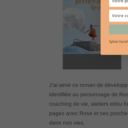
Sylvie Hure
J’ai aimé ce roman de développe
identifiée au personnage de Ros
coaching de vie, ateliers et/ou fo
pages avec Rose et ses proches. 
dans nos vies.