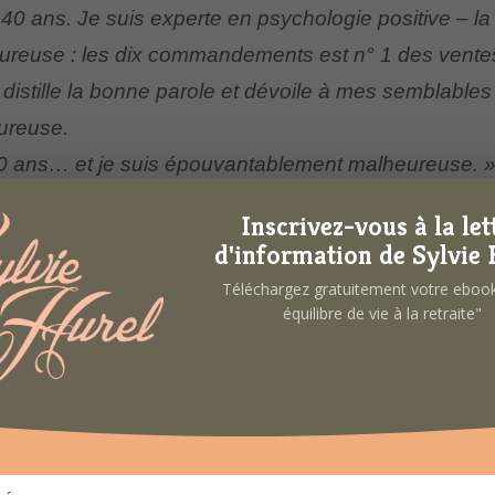
 40 ans. Je suis experte en psychologie positive – l
reuse : les dix commandements est n° 1 des ventes
 distille la bonne parole et dévoile à mes semblables
ureuse.
40 ans… et je suis épouvantablement malheureuse. 
ttes. Son mari l’a quittée, son frère Raphaël est mo
Inscrivez-vous à la let
ors de la soirée d’anniversaire organisée pour ses 
d'information de Sylvie 
 buvant plus que de raison. Le lendemain, Rose reç
Téléchargez gratuitement votre ebo
timatum : « Rose Baron, tes commandements tu appliq
équilibre de vie à la retraite"
e, assistée de sa joyeuse et fidèle bande d’amis, va 
re dont elle n’a plus aucun souvenir ? Qui est M. et q