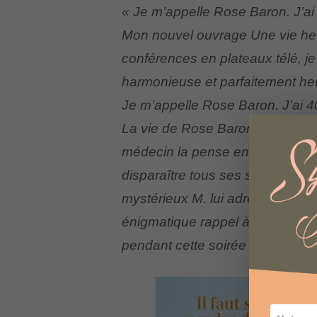
« Je m’appelle Rose Baron. J’ai
Mon nouvel ouvrage Une vie heu
conférences en plateaux télé, je
harmonieuse et parfaitement he
Je m’appelle Rose Baron. J’ai 
La vie de Rose Baron part en mie
médecin la pense en burn-out. L
disparaître tous ses soucis en
mystérieux M. lui adresse un ul
énigmatique rappel à l’ordre, Ros
pendant cette soirée d’anniversai