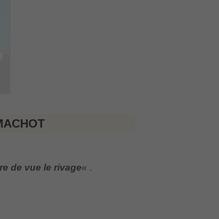
 MACHOT
dre de vue le rivage
« .