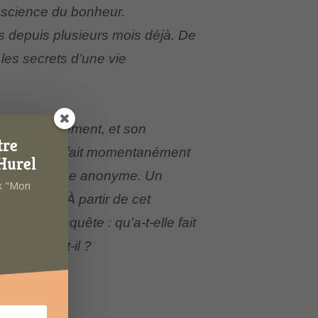
a science du bonheur.
 depuis plusieurs mois déjà. De
 les secrets d’une vie
»
rt prématurément, et son
tre
40 ans, elle fait momentanément
Hurel
oit un message anonyme. Un
ok "Mon
ueras ! » À partir de cet
mener l’enquête : qu’a-t-elle fait
ue lui veut-il ?