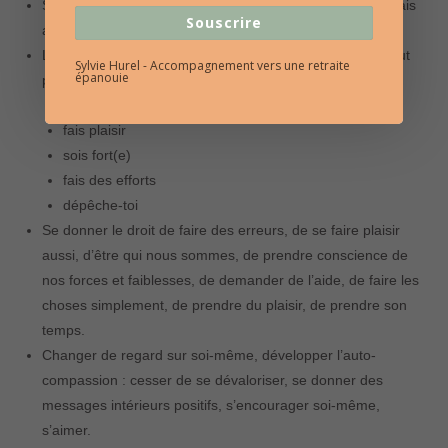
S’accepter soi-même : imparfait(e), vulnérable, fragile mais
Souscrire
aussi résilient(e) et persévérant(e).
Lâcher les 5 messages qui nous conditionnent depuis tout
Sylvie Hurel - Accompagnement vers une retraite
épanouie
petit(e):
sois parfait(e)
fais plaisir
sois fort(e)
fais des efforts
dépêche-toi
Se donner le droit de faire des erreurs, de se faire plaisir
aussi, d’être qui nous sommes, de prendre conscience de
nos forces et faiblesses, de demander de l’aide, de faire les
choses simplement, de prendre du plaisir, de prendre son
temps.
Changer de regard sur soi-même, développer l’auto-
compassion : cesser de se dévaloriser, se donner des
messages intérieurs positifs, s’encourager soi-même,
s’aimer.