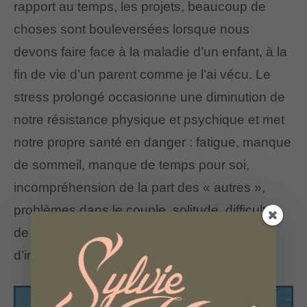
rapport au temps, les projets, beaucoup de
choses sont bouleversées lorsque nous
devons faire face à la maladie d’un enfant, à la
fin de vie d’un parent comme je l’ai vécu. Le
stress prolongé occasionne une diminution de
notre résistance physique et psychique et met
notre propre santé en danger : fatigue, manque
de sommeil, manque de temps pour soi,
incompréhension de la part des « autres »,
problèmes dans le couple, solitude, difficultés
de communication, culpabilité, sentiment
d’impuissance…