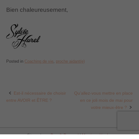
Bien chaleureusement,
Posted in
Coaching de vie
,
proche aidant(e)
Est-il nécessaire de choisir
Qu’allez-vous mettre en place
Post
entre AVOIR et ÊTRE ?
en ce joli mois de mai pour
navigation
votre mieux-être ?
Site web par
Benoît Besnard
|
Mentions légales