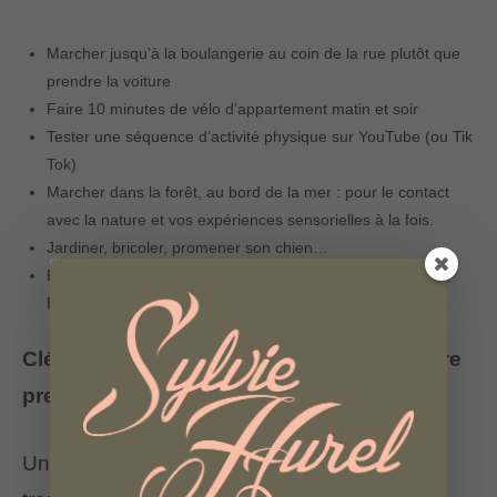
Marcher jusqu’à la boulangerie au coin de la rue plutôt que
prendre la voiture
Faire 10 minutes de vélo d’appartement matin et soir
Tester une séquence d’activité physique sur YouTube (ou Tik
Tok)
Marcher dans la forêt, au bord de la mer : pour le contact
avec la nature et vos expériences sensorielles à la fois.
Jardiner, bricoler, promener son chien…
Pratiquer des activités de relaxation : méditation (Petit
Bambou), yoga, Gi Gong…
Clé n° 3 : Voyez l’alimentation comme votre
premier médicament
Une alimentation trop riche en produits