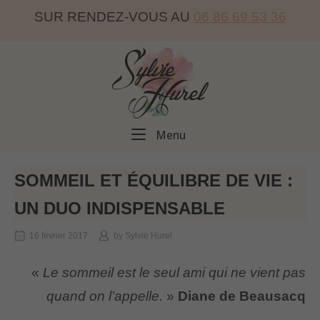
Skip
SUR RENDEZ-VOUS AU
06 86 69 53 36
to
content
Home
Menu
Menu
SOMMEIL ET ÉQUILIBRE DE VIE :
UN DUO INDISPENSABLE
16 février 2017
by
Sylvie Hurel
«
Le sommeil est le seul ami qui ne vient pas
quand on l’appelle.
»
Diane de Beausacq