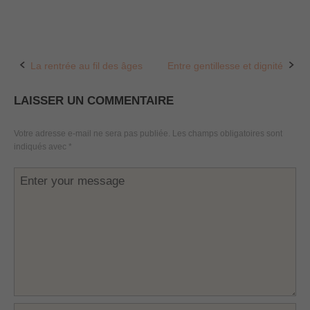
La rentrée au fil des âges
Entre gentillesse et dignité
Post
navigation
LAISSER UN COMMENTAIRE
Votre adresse e-mail ne sera pas publiée.
Les champs obligatoires sont
indiqués avec
*
Commentaire
*