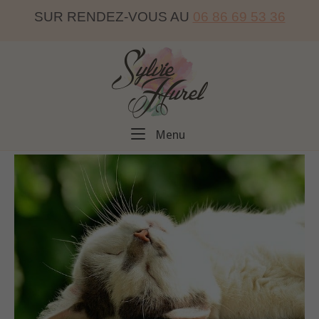
Skip
SUR RENDEZ-VOUS AU
06 86 69 53 36
to
content
Home
Menu
Menu