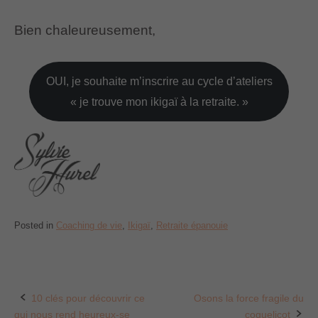
Bien chaleureusement,
OUI, je souhaite m’inscrire au cycle d’ateliers
« je trouve mon ikigaï à la retraite. »
Posted in
Coaching de vie
,
Ikigaï
,
Retraite épanouie
10 clés pour découvrir ce
Osons la force fragile du
Post
qui nous rend heureux-se
coquelicot