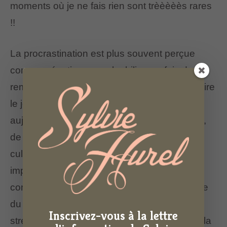
moments où je ne fais rien sont trèèèèès rares
!!
La procrastination est plus souvent perçue
comme négative, on culpabilise parfois de
remettre au lendemain ce que l’on pourrait faire
le jour même, n’est-ce pas ? Je me dis
aujourd’hui que le fait de procrastiner un peu,
de temps en temps, avec modération, sans
culpabiliser, en conscience, cela a aussi des
impacts très positifs sur notre qualité de vie
comme le fait de prendre du recul, de prendre
du temps pour soi, de réduire le niveau de
Inscrivez-vous à la lettre
stress, d’augmenter la créativité, d’améliorer la